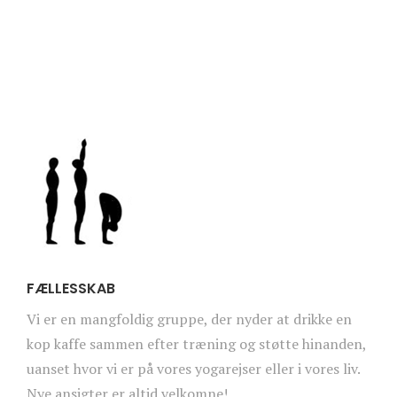
FÆLLESSKAB
Vi er en mangfoldig gruppe, der nyder at drikke en
kop kaffe sammen efter træning og støtte hinanden,
uanset hvor vi er på vores yogarejser eller i vores liv.
Nye ansigter er altid velkomne!