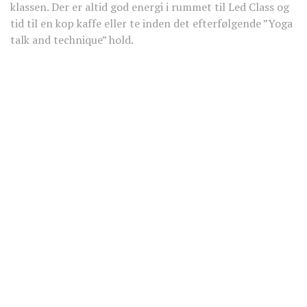
klassen. Der er altid god energi i rummet til Led Class og
tid til en kop kaffe eller te inden det efterfølgende ”Yoga
talk and technique” hold.
YOGA TEKNIK, FILOSOFI OG WORKSHOPS
Prøv vores Yoga Talk and Technique-hold hvis du er
nysgerrig på teknikken bag yogastillingern og filosofien
bag yoga. Vi tilbyder også hold med meditation og kirtan
og afholder løbende
workshops og events
med
spændende og inspirerende emner og lærere.